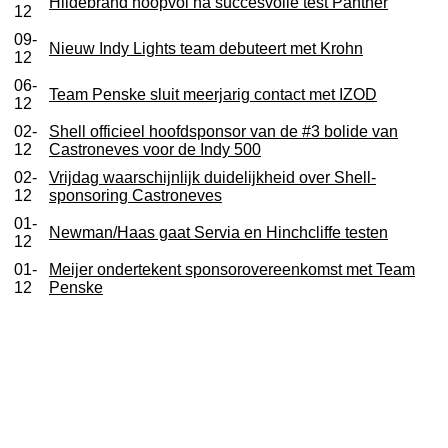
Hildebrand hoopvol na succesvolle test Panther
12
09-
Nieuw Indy Lights team debuteert met Krohn
12
06-
Team Penske sluit meerjarig contact met IZOD
12
02-
Shell officieel hoofdsponsor van de #3 bolide van
12
Castroneves voor de Indy 500
02-
Vrijdag waarschijnlijk duidelijkheid over Shell-
12
sponsoring Castroneves
01-
Newman/Haas gaat Servia en Hinchcliffe testen
12
01-
Meijer ondertekent sponsorovereenkomst met Team
12
Penske