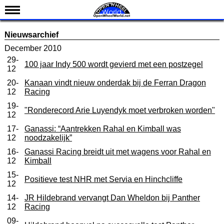
Nieuws
Nieuwsarchief
Kalender
December 2010
29-
Uitslagen
100 jaar Indy 500 wordt gevierd met een postzegel
12
Standen
20-
Kanaan vindt nieuw onderdak bij de Ferran Dragon
12
Racing
Coureurs
19-
"Ronderecord Arie Luyendyk moet verbroken worden"
Teams
12
IndyCar 101
17-
Ganassi: “Aantrekken Rahal en Kimball was
12
noodzakelijk”
Indy 500
16-
Ganassi Racing breidt uit met wagens voor Rahal en
12
Kimball
English
15-
Positieve test NHR met Servia en Hinchcliffe
12
14-
JR Hildebrand vervangt Dan Wheldon bij Panther
12
Racing
09-